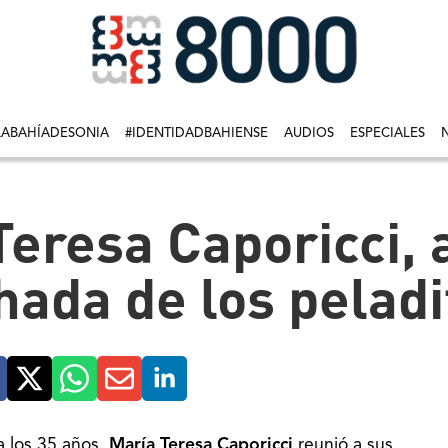
LABAHÍADESONIA
#IDENTIDADBAHIENSE
AUDIOS
ESPECIALES
a Teresa Caporicci,
hada de los peladi
a los 35 años,
María Teresa Caporicci
reunió a sus