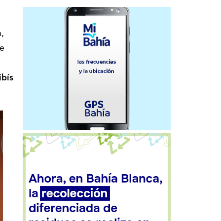
n,
se
ibís