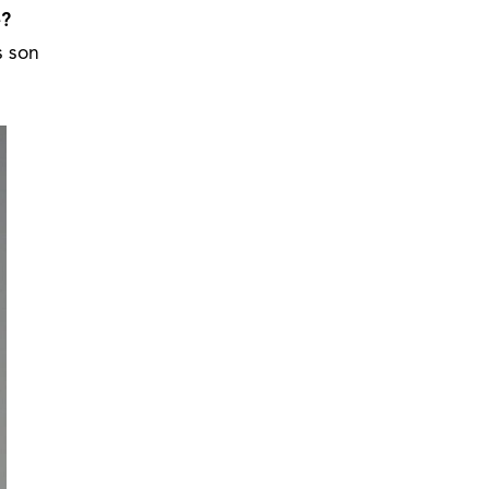
é?
s son