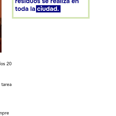
los 20
 tarea
empre