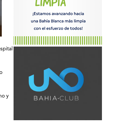
spital
o
no y