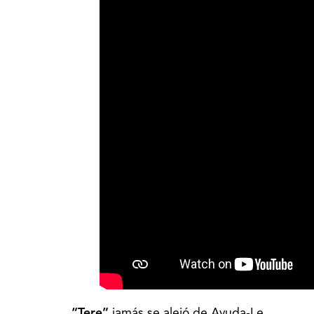
“Tere”
jamás se alejó de Ayuda-Le.