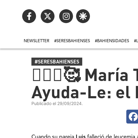
NEWSLETTER
#SERESBAHIENSES
#BAHIENSIDADES
#
#SERESBAHIENSES
🧙🏼‍♀️🥰 Marí
Ayuda-Le: el 
Publicado el 29/09/2024.
Cuando su pareja
Luis
falleció de leucemia 