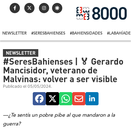
NEWSLETTER
#SERESBAHIENSES
#BAHIENSIDADES
#LABAHÍADE
NEWSLETTER
#SeresBahienses | 🏅 Gerardo
Mancisidor, veterano de
Malvinas: volver a ser visible
Publicado el 05/05/2024.
—¿Te sentís un pobre pibe al que mandaron a la
guerra?