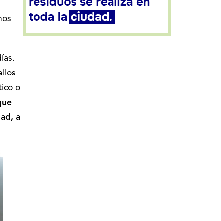
nos
ías.
llos
tico o
 que
ad, a