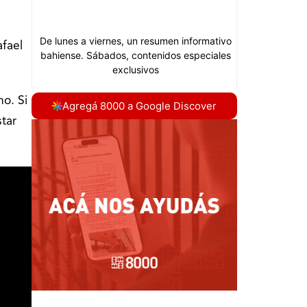
afael
no. Si
Agregá 8000 a Google Discover
tar