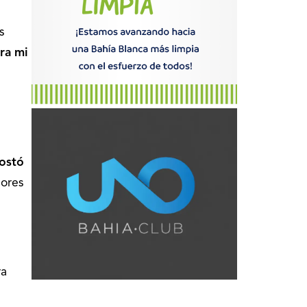
s
ra mi
costó
ores
ra