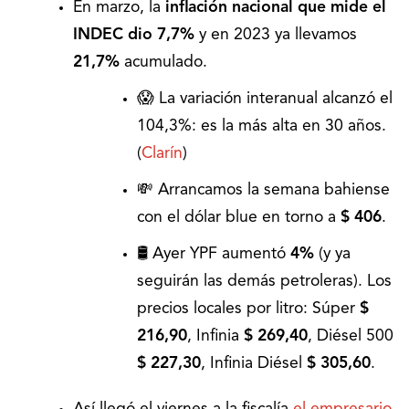
En marzo, la
inflación nacional que mide el
INDEC dio 7,7%
y en 2023 ya llevamos
21,7%
acumulado.
😱 La variación interanual alcanzó el
104,3%: es la más alta en 30 años.
(
Clarín
)
💸 Arrancamos la semana bahiense
con el dólar blue en torno a
$ 406
.
🛢️ Ayer YPF aumentó
4%
(y ya
seguirán las demás petroleras). Los
precios locales por litro: Súper
$
216,90
, Infinia
$ 269,40
, Diésel 500
$ 227,30
, Infinia Diésel
$ 305,60
.