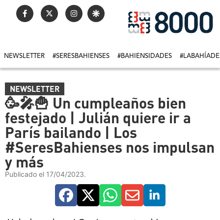
NEWSLETTER
#SERESBAHIENSES
#BAHIENSIDADES
#LABAHÍADE
NEWSLETTER
🥳🎤🍟 Un cumpleaños bien
festejado | Julián quiere ir a
París bailando | Los
#SeresBahienses nos impulsan
y más
Publicado el 17/04/2023.