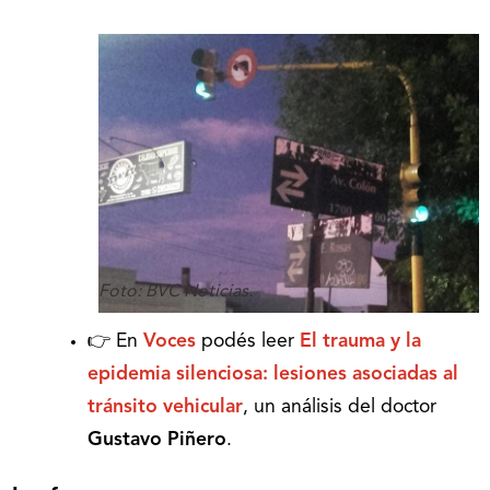
Foto: BVC Noticias.
👉 En
Voces
podés leer
El trauma y la
epidemia silenciosa: lesiones asociadas al
tránsito vehicular
, un análisis del doctor
Gustavo Piñero
.