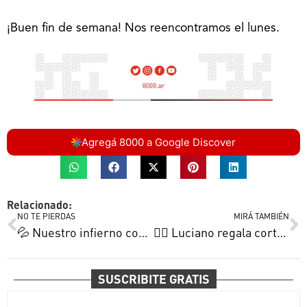
¡Buen fin de semana! Nos reencontramos el lunes.
Agregá 8000 a Google Discover
Relacionado:
NO TE PIERDAS
MIRÁ TAMBIÉN
💦 Nuestro infierno con “un plan insuficiente” | La sangre de Nico ilusiona | El peligro de naturalizar la crisis y más
🧏‍♂️ Luciano regala cortes | Alicia al servicio de los chicos | La ofrenda musical de Luis tiene su premio y más
SUSCRIBITE GRATIS