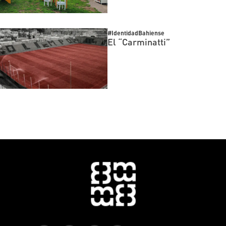
#IdentidadBahiense
El “Carminatti”