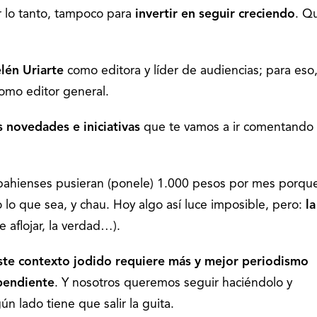
 lo tanto, tampoco para
invertir en
seguir creciendo
. Q
lén Uriarte
como editora y líder de audiencias; para eso
omo editor general.
 novedades e iniciativas
que te vamos a ir comentando
 bahienses pusieran (ponele) 1.000 pesos por mes porqu
o lo que sea, y chau. Hoy algo así luce imposible, pero:
la
e aflojar, la verdad…).
ste contexto jodido requiere
más y mejor periodismo
ependiente
. Y nosotros queremos seguir haciéndolo y
n lado tiene que salir la guita.