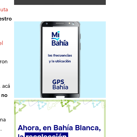
auta
estro
el
ron
, acá
:
no
una
o
.