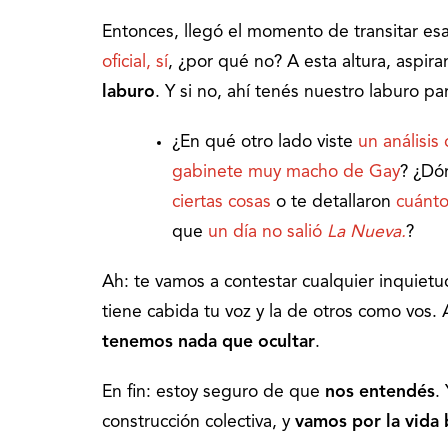
Entonces, llegó el momento de transitar esa
oficial, sí
, ¿por qué no? A esta altura, aspi
laburo
. Y si no, ahí tenés nuestro laburo p
¿En qué otro lado viste
un análisis
gabinete muy macho de Gay
? ¿Dó
ciertas cosas
o te detallaron
cuánto
que
un día no salió
La Nueva.
?
Ah: te vamos a contestar cualquier inquiet
tiene cabida tu voz y la de otros como vos
tenemos nada que ocultar
.
En fin: estoy seguro de que
nos entendés
.
construcción colectiva, y
vamos por la vida