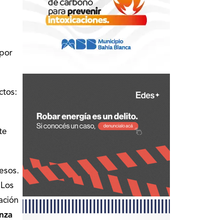
por
ctos:
te
esos.
 Los
ación
nza