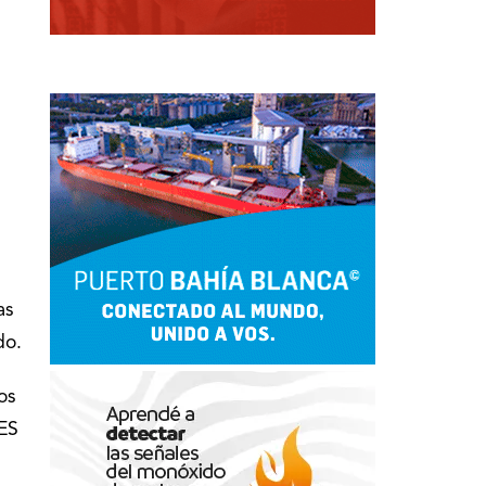
as
do.
os
ES