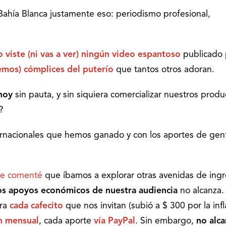
 Bahía Blanca justamente eso: periodismo profesional,
o viste (ni vas a ver) ningún video espantoso
publicado 
emos) cómplices del puterío
que tantos otros adoran.
hoy
sin pauta, y sin siquiera comercializar nuestros produ
?
rnacionales que hemos ganado y con los aportes de gen
te comenté
que íbamos a explorar otras avenidas de ingr
s apoyos económicos de nuestra audiencia
no alcanza.
gra
cada cafecito
que nos invitan (subió a $ 300 por la infl
ón mensual
, cada aporte
vía PayPal
. Sin embargo,
no alca