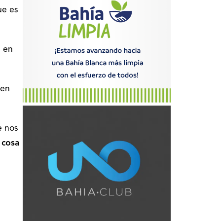
ue es
, en
 en
e nos
 cosa