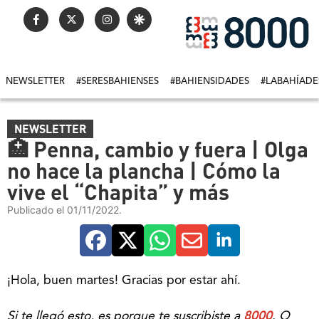
NEWSLETTER
#SERESBAHIENSES
#BAHIENSIDADES
#LABAHÍADE
NEWSLETTER
🏥 Penna, cambio y fuera | Olga
no hace la plancha | Cómo la
vive el “Chapita” y más
Publicado el 01/11/2022.
¡Hola, buen martes! Gracias por estar ahí.
Si te llegó esto, es porque te suscribiste a
8000
. O