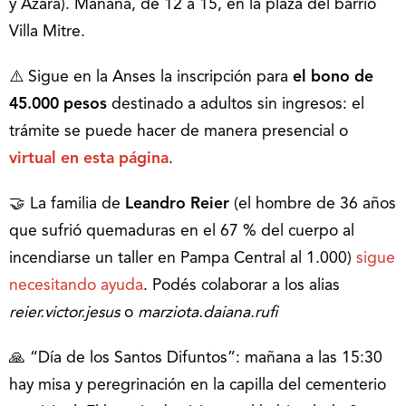
y Azara). Mañana, de 12 a 15, en la plaza del barrio
Villa Mitre.
⚠️ Sigue en la Anses la inscripción para
el bono de
45.000 pesos
destinado a adultos sin ingresos: el
trámite se puede hacer de manera presencial o
virtual en esta página
.
🤝 La familia de
Leandro Reier
(el hombre de 36 años
que sufrió quemaduras en el 67 % del cuerpo al
incendiarse un taller en Pampa Central al 1.000)
sigue
necesitando ayuda
. Podés colaborar a los alias
reier.victor.jesus
o
marziota.daiana.rufi
🙏 “Día de los Santos Difuntos”: mañana a las 15:30
hay misa y peregrinación en la capilla del cementerio