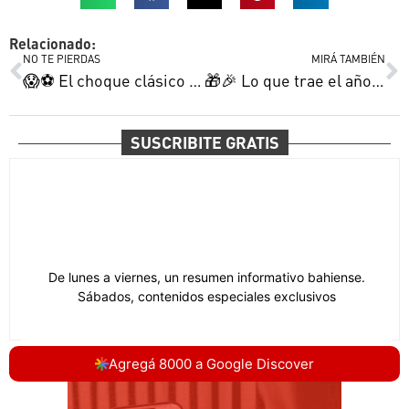
Relacionado:
NO TE PIERDAS
MIRÁ TAMBIÉN
😱⚽ El choque clásico de morbo | El desafío sirio de Facundo | El alivio potente de Candela y más
🎁🎉 Lo que trae el año 2 de 8000 | Pediatras en vías de extinción | Francisco con Francella y más
SUSCRIBITE GRATIS
Agregá 8000 a Google Discover