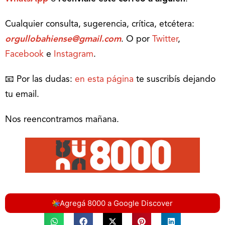
Cualquier consulta, sugerencia, crítica, etcétera:
orgullobahiense@gmail.com
. O por
Twitter
,
Facebook
e
Instagram
.
📧 Por las dudas:
en esta página
te suscribís dejando
tu email.
Nos reencontramos mañana.
Agregá 8000 a Google Discover