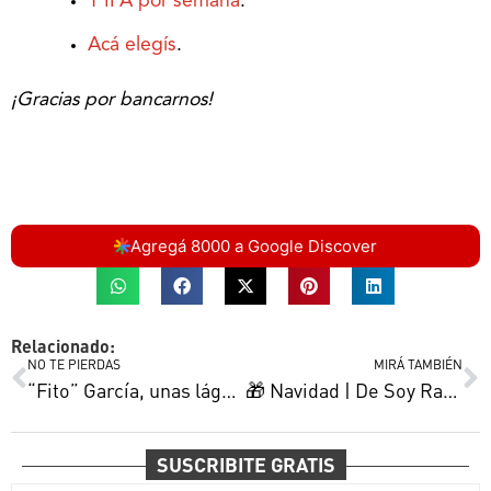
1 IPA por semana
.
Acá elegís
.
¡Gracias por bancarnos!
Agregá 8000 a Google Discover
Relacionado:
NO TE PIERDAS
MIRÁ TAMBIÉN
“Fito” García, unas lágrimas y el ascenso que Olimpo perdió por una moneda
🎁 Navidad | De Soy Rada a Miss Argentina y el intendente Gay: 13 bahienses y sus mejores regalos
SUSCRIBITE GRATIS