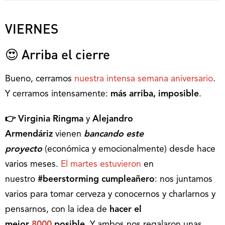
VIERNES
😍 Arriba el cierre
Bueno, cerramos
nuestra intensa semana aniversario
.
Y cerramos intensamente:
más arriba, imposible
.
👉 Virginia Ringma
y
Alejandro
Armendáriz
vienen
bancando este
proyecto
(económica y emocionalmente)
desde hace
varios meses.
El martes estuvieron
en
nuestro
#beerstorming cumpleañero
: nos juntamos
varios para tomar cerveza y conocernos y charlarnos y
pensarnos, con la idea de
hacer el
mejor
8000
posible
. Y ambos nos regalaron unas