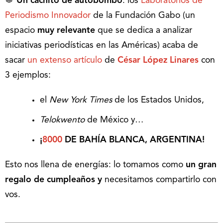
🥁
Un cachito de autobombo
: los
Laboratorios de
Periodismo Innovador
de la Fundación Gabo (un
espacio
muy relevante
que se dedica a analizar
iniciativas periodísticas en las Américas) acaba de
sacar
un extenso artículo
de
César López Linares
con
3 ejemplos:
el
New York Times
de los Estados Unidos,
Telokwento
de México y…
¡
8000
DE BAHÍA BLANCA, ARGENTINA!
Esto nos llena de energías: lo tomamos como
un gran
regalo de cumpleaños y
necesitamos compartirlo con
vos.