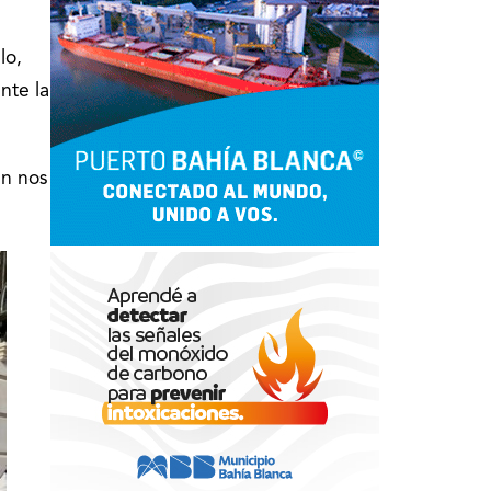
lo,
nte la
ún nos