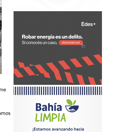
rme
tamos