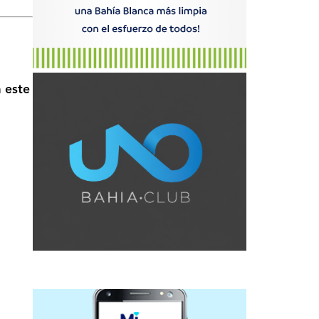
n
este