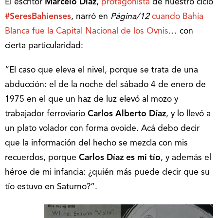
El escritor
Marcelo Díaz
,
protagonista
de nuestro ciclo
#SeresBahienses
, narró en
Página/12
cuando Bahía
Blanca fue la Capital Nacional de los Ovnis
… con
cierta particularidad:
“El caso que eleva el nivel, porque se trata de una
abducción: el de la noche del sábado 4 de enero de
1975 en el que un haz de luz elevó al mozo y
trabajador ferroviario
Carlos Alberto Díaz
, y lo llevó a
un plato volador con forma ovoide. Acá debo decir
que la información del hecho se mezcla con mis
recuerdos, porque
Carlos Díaz es mi tío
, y además el
héroe de mi infancia: ¿quién más puede decir que su
tío estuvo en Saturno?”.