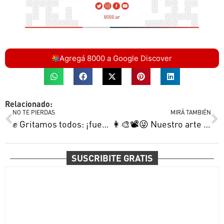
Agregá 8000 a Google Discover
Relacionado:
NO TE PIERDAS
MIRÁ TAMBIÉN
✊ Gritamos todos: ¡fuerza, Lucas! | “Es deprimente el ámbito educativo” | Olimpo se aprovecha del clásico y más
👩‍🎨📽😜 Nuestro arte por todas partes | “Bahía es el lugar del mundo donde respiro” | Mateo ya ganó y más
SUSCRIBITE GRATIS