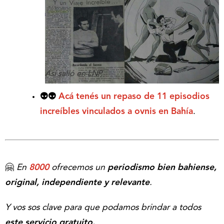
Así salió en LNP.
👽👽
Acá tenés un repaso de 11 episodios
increíbles vinculados a ovnis en Bahía
.
🤗
En
8000
ofrecemos un
periodismo bien bahiense,
original, independiente y relevante
.
Y vos sos clave para que podamos brindar a todos
este servicio gratuito.