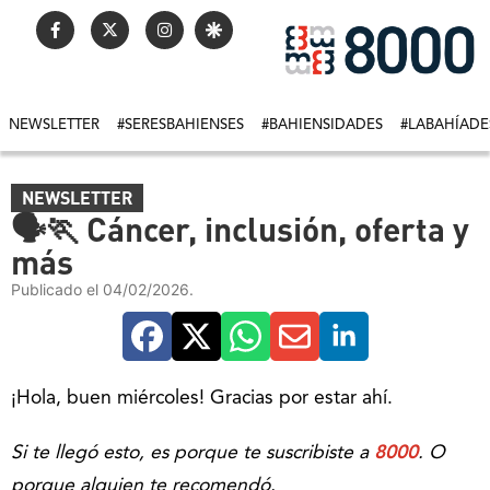
NEWSLETTER
#SERESBAHIENSES
#BAHIENSIDADES
#LABAHÍADE
NEWSLETTER
🗣️🏃 Cáncer, inclusión, oferta y
más
Publicado el 04/02/2026.
¡Hola, buen miércoles! Gracias por estar ahí.
Si te llegó esto, es porque te suscribiste a
8000
. O
porque alguien te recomendó.