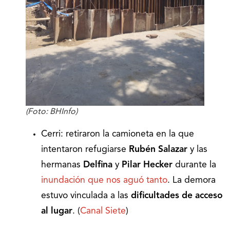
(Foto: BHInfo)
Cerri: retiraron la camioneta en la que
intentaron refugiarse
Rubén Salazar
y las
hermanas
Delfina
y
Pilar Hecker
durante la
inundación que nos aguó tanto
. La demora
estuvo vinculada a las
dificultades de acceso
al lugar
. (
Canal Siete
)