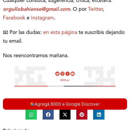
Cualquier consulta, sugerencia, crítica, etcétera:
orgullobahiense@gmail.com
. O por
Twitter
,
Facebook
e
Instagram
.
📧 Por las dudas:
en esta página
te suscribís dejando
tu email.
Nos reencontramos mañana.
Agregá 8000 a Google Discover