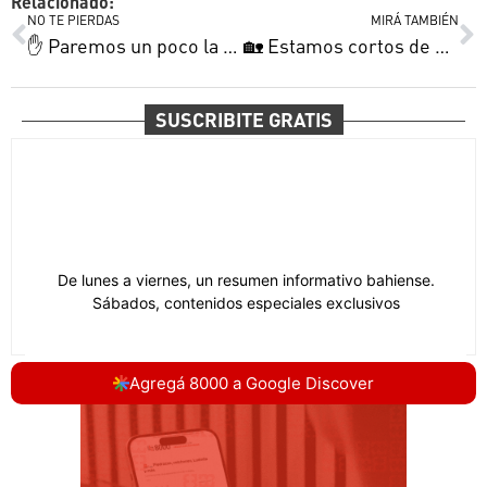
Relacionado:
NO TE PIERDAS
MIRÁ TAMBIÉN
✋ Paremos un poco la mano propia | Gran centro de Kroos a Nico | Exe descarga rapeando y más
🏡 Estamos cortos de casas propias | Oriana hace todo por Mateo | Agustín actúa y agradece y más
SUSCRIBITE GRATIS
Agregá 8000 a Google Discover