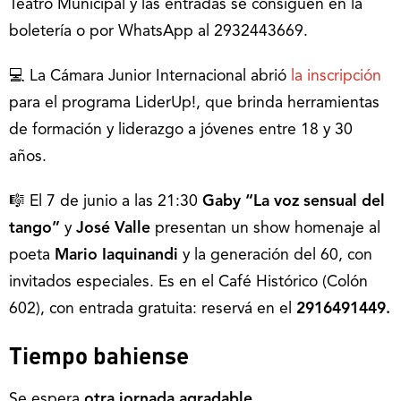
Teatro Municipal y las entradas se consiguen en la
boletería o por WhatsApp al 2932443669.
💻 La Cámara Junior Internacional abrió
la inscripción
para el programa LiderUp!, que brinda herramientas
de formación y liderazgo a jóvenes entre 18 y 30
años.
🎼 El 7 de junio a las 21:30
Gaby “La voz sensual del
tango”
y
José Valle
presentan un show homenaje al
poeta
Mario Iaquinandi
y la generación del 60, con
invitados especiales. Es en el Café Histórico (Colón
602), con entrada gratuita: reservá en el
2916491449.
Tiempo bahiense
Se espera
otra
jornada agradable
.