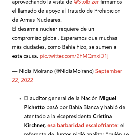
aprovechando la visita de
@Stolbizer
firmamos
el llamado de apoyo al Tratado de Prohibición
de Armas Nucleares.
El desarme nuclear requiere de un
compromiso global. Esperamos que muchas
más ciudades, como Bahía hizo, se sumen a
esta causa.
pic.twitter.com/2hMQmxiD1j
— Nidia Moirano (@NidiaMoirano)
September
22, 2022
El auditor general de la Nación
Miguel
Pichetto
pasó por Bahía Blanca y habló del
atentado a la vicepresidenta
Cristina
Kirchner,
esa barbaridad escalofriante
: el
referente de Juntos pidió analizar “quién se