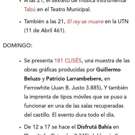
A las 21, el sexteto de música instrumental
Tabú
en el Teatro Municipal.
También a las 21,
El rey se muere
en la UTN
(11 de Abril 461).
DOMINGO:
Se presenta
181 CLISÉS
, una muestra de las
obras gráficas producidas por
Guillermo
Beluzo
y
Patricio Larrambebere,
en
Ferrowhite (Juan B. Justo 3.885)
.
Y también
la imprenta de tipos móviles que se puso a
funcionar en una de las salas recuperadas
del castillo. El evento dura todo el día.
De 12 a 17 se hace el
Disfrutá Bahía
en