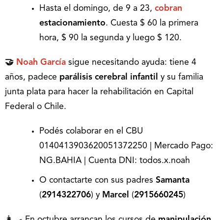
Hasta el domingo, de 9 a 23,
cobran
estacionamiento
. Cuesta $ 60 la primera
hora, $ 90 la segunda y luego $ 120.
🤝
Noah García
sigue necesitando ayuda: tiene 4
años, padece
parálisis cerebral infantil
y su familia
junta plata para hacer la rehabilitación en Capital
Federal o Chile.
Podés colaborar en el CBU
0140413903620051372250 | Mercado Pago:
NG.BAHIA | Cuenta DNI: todos.x.noah
O contactarte con sus padres
Samanta
(
2914322706
) y
Marcel
(
2915660245
)
👩‍🍳 En octubre arrancan los cursos de
manipulación