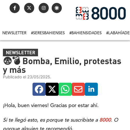
NEWSLETTER
#SERESBAHIENSES
#BAHIENSIDADES
#LABAHÍADE
NEWSLETTER
😨💣 Bomba, Emilio, protestas
y más
Publicado el 23/05/2025.
¡Hola, buen viernes! Gracias por estar ahí.
Si te llegó esto, es porque te suscribiste a
8000
. O
porque alguien te recomendó.