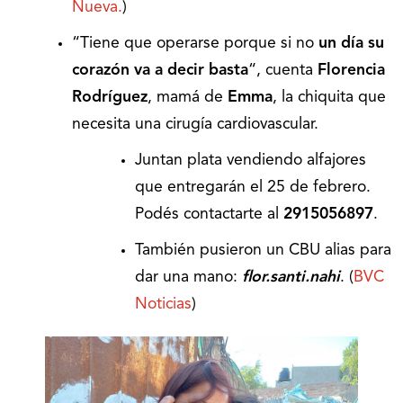
Nueva.
)
“Tiene que operarse porque si no
un día su
corazón va a decir basta
“, cuenta
Florencia
Rodríguez
, mamá de
Emma
, la chiquita que
necesita una cirugía cardiovascular.
Juntan plata vendiendo alfajores
que entregarán el 25 de febrero.
Podés contactarte al
2915056897
.
También pusieron un CBU alias para
dar una mano:
flor.santi.nahi
. (
BVC
Noticias
)