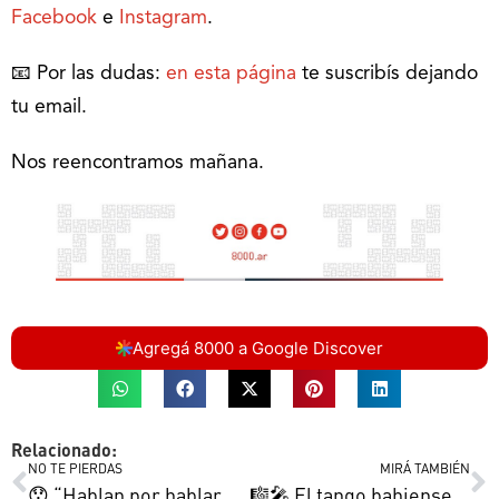
Facebook
e
Instagram
.
📧 Por las dudas:
en esta página
te suscribís dejando
tu email.
Nos reencontramos mañana.
Agregá 8000 a Google Discover
Relacionado:
NO TE PIERDAS
MIRÁ TAMBIÉN
😯 “Hablan por hablar y sólo logran asustar” | La búsqueda viajera de Bautista | Nuestros clubes de la contención y más
🎼🎤 El tango bahiense suena lindo | El robotito de la pauta quedó en pausa | Nuestras futbolistas buscan gloria y más