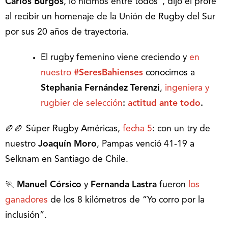
Carlos Burgos
, lo hicimos entre todos”, dijo el profe
al recibir un homenaje de la Unión de Rugby del Sur
por sus 20 años de trayectoria.
El rugby femenino viene creciendo y
en
nuestro
#SeresBahienses
conocimos a
Stephania Fernández Terenzi
,
ingeniera y
rugbier de selección
:
actitud ante todo
.
🏉🏉 Súper Rugby Américas,
fecha 5
: con un try de
nuestro
Joaquín Moro
, Pampas venció 41-19 a
Selknam en Santiago de Chile.
🏃
Manuel Córsico
y
Fernanda Lastra
fueron
los
ganadores
de los 8 kilómetros de “Yo corro por la
inclusión”.