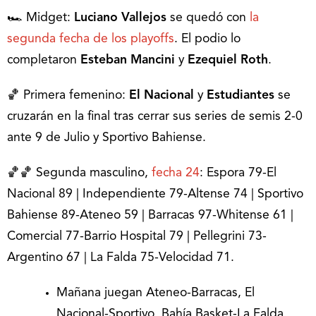
🏎️ Midget:
Luciano Vallejos
se quedó con
la
segunda fecha de los playoffs
. El podio lo
completaron
Esteban Mancini
y
Ezequiel Roth
.
🏀 Primera femenino:
El Nacional
y
Estudiantes
se
cruzarán en la final tras cerrar sus series de semis 2-0
ante 9 de Julio y Sportivo Bahiense.
🏀🏀 Segunda masculino,
fecha 24
: Espora 79-El
Nacional 89 | Independiente 79-Altense 74 | Sportivo
Bahiense 89-Ateneo 59 | Barracas 97-Whitense 61 |
Comercial 77-Barrio Hospital 79 | Pellegrini 73-
Argentino 67 | La Falda 75-Velocidad 71.
Mañana juegan Ateneo-Barracas, El
Nacional-Sportivo, Bahía Basket-La Falda,