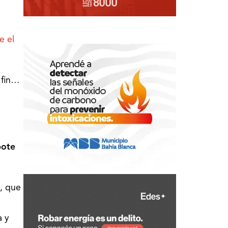
e el
 fin…
bote
, que
a y