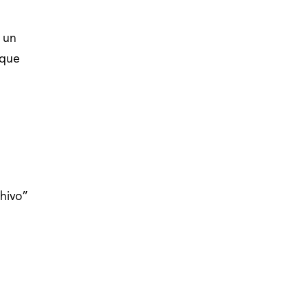
 un
 que
Chivo”