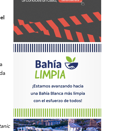
el
ía
ada
tanic