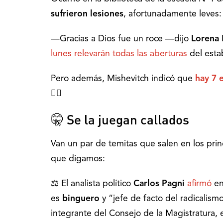
sufrieron lesiones
, afortunadamente leves:
—Gracias a Dios fue un roce —dijo
Lorena 
lunes relevarán todas las aberturas
del esta
Pero además, Mishevitch indicó que
hay
7 
🤦‍♀️
🤫 Se la juegan callados
Van un par de temitas que salen en los pri
que digamos:
⚖️ El analista político
Carlos Pagni
afirmó
e
es
binguero
y “jefe de facto del radicalis
integrante del Consejo de la Magistratura, 