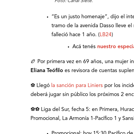
Foto: Canal Siete.
“Es un justo homenaje”, dijo el i
tramo de la avenida Dasso lleve e
falleció hace 1 año. (
LB24
)
Acá tenés
nuestro especi
🏉 Por primera vez en 69 años, una mujer in
Eliana Teófilo
es revisora de cuentas suplen
⚽ Llegó
la sanción para Liniers
por los incid
deberá jugar sin público los próximos 2 enc
⚽⚽ Liga del Sur, fecha 5: en Primera, Huracá
Promocional, La Armonía 1-Pacífico 1 y Sans
Promocional: hoy 15:30 Pacífico de