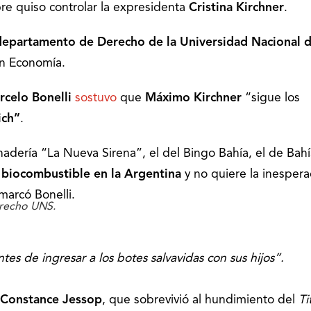
re quiso controlar la expresidenta
Cristina Kirchner
.
departamento de Derecho de la Universidad Nacional d
en Economía.
rcelo Bonelli
sostuvo
que
Máximo Kirchner
“sigue los
ich”
.
nadería “La Nueva Sirena”, el del Bingo Bahía, el de Bah
 biocombustible en la Argentina
y no quiere la inesper
marcó Bonelli.
Derecho UNS.
es de ingresar a los botes salvavidas con sus hijos”.
 Constance Jessop
, que sobrevivió al hundimiento del
Ti