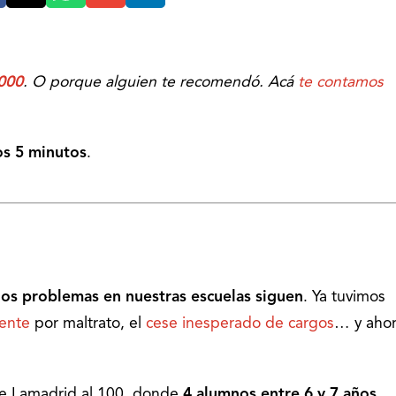
000
. O porque alguien te recomendó. Acá
te contamos
s 5 minutos
.
los problemas en nuestras escuelas siguen
. Ya tuvimos
ente
por maltrato, el
cese inesperado de cargos
… y ahor
 de Lamadrid al 100, donde
4 alumnos entre 6 y 7 años