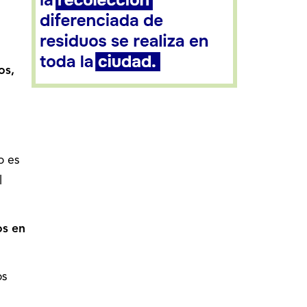
os,
o es
l
os en
os