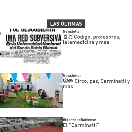
LAS ÚLTIMAS
Newsletter
📄⚖️ Código, profesores,
telemedicina y más
Newsletter
🤡🥅 Circo, paz, Carminatti y
más
#IdentidadBahiense
El “Carminatti”