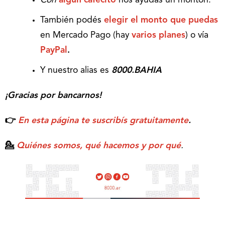
Con
algún cafecito
nos ayudás un montón.
También podés
elegir el monto que puedas
en Mercado Pago (hay
varios planes
) o vía
PayPal
.
Y nuestro alias es
8000.BAHIA
¡Gracias por bancarnos!
👉
En esta página te suscribís gratuitamente
.
💁
Quiénes somos, qué hacemos y por qué
.