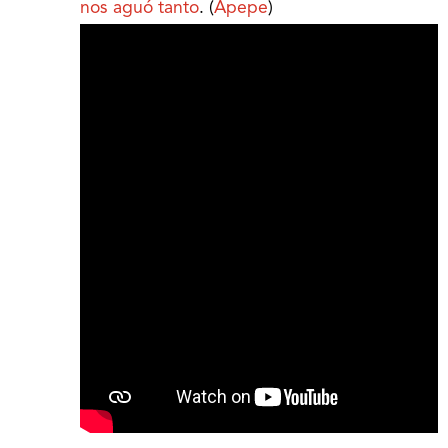
nos aguó tanto
. (
Apepe
)