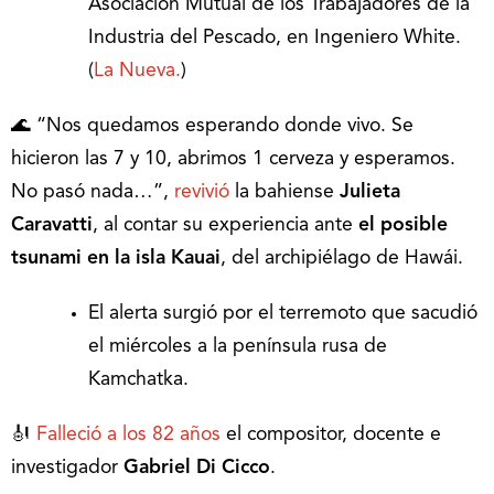
Asociación Mutual de los Trabajadores de la
Industria del Pescado, en Ingeniero White.
(
La Nueva.
)
🌊 “Nos quedamos esperando donde vivo. Se
hicieron las 7 y 10, abrimos 1 cerveza y esperamos.
No pasó nada…”,
revivió
la bahiense
Julieta
Caravatti
, al contar su experiencia ante
el posible
tsunami en la isla Kauai
, del archipiélago de Hawái.
El alerta surgió por el terremoto que sacudió
el miércoles a la península rusa de
Kamchatka.
🎻
Falleció a los 82 años
el compositor, docente e
investigador
Gabriel Di Cicco
.