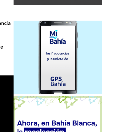
encia
ue