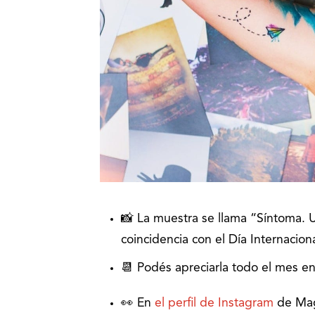
📸 La muestra se llama “Síntoma. Un
coincidencia con el Día Internaciona
📆 Podés apreciarla todo el mes en 
👀 En
el perfil de Instagram
de Mag