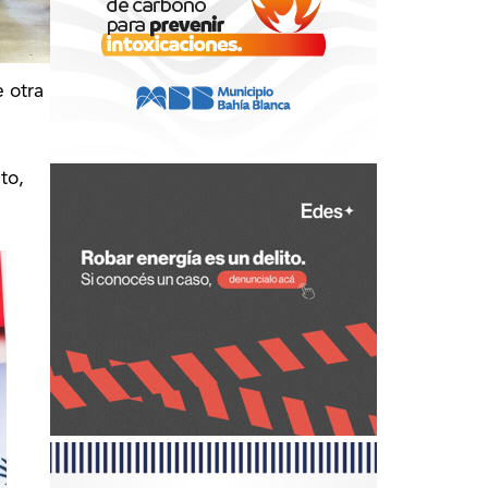
e otra
to,