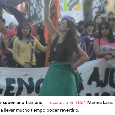
es suben año tras año
—
reconoció en LB24
Marina Lara
, 
 a llevar mucho tiempo poder revertirlo.