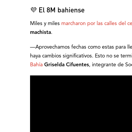
💜 El 8M bahiense
Miles y miles
marcharon por las calles del c
machista
.
—Aprovechamos fechas como estas para lle
haya cambios significativos. Esto no se ter
Bahía
Griselda Cifuentes
, integrante de So