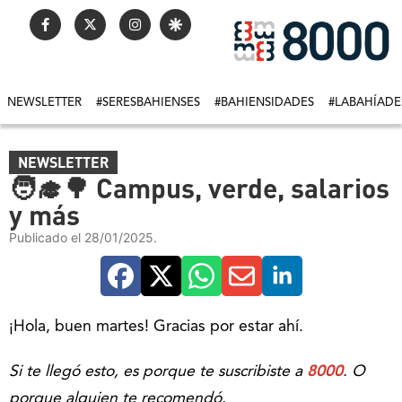
NEWSLETTER
#SERESBAHIENSES
#BAHIENSIDADES
#LABAHÍADE
NEWSLETTER
🧑‍🎓🌳 Campus, verde, salarios
y más
Publicado el 28/01/2025.
¡Hola, buen martes! Gracias por estar ahí.
Si te llegó esto, es porque te suscribiste a
8000
. O
porque alguien te recomendó.