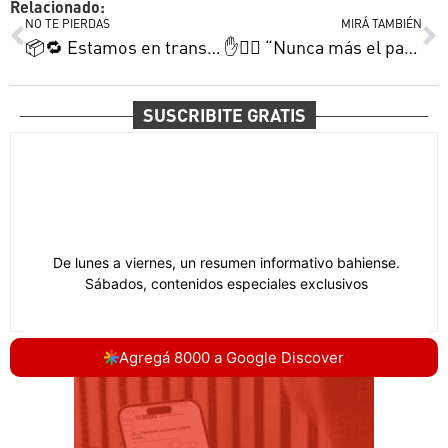
Relacionado:
NO TE PIERDAS
MIRÁ TAMBIÉN
📦🔁 Estamos en transición | Miguel pegó otro torneo | Mercedes, fútbol femenino, contención y más
✋🙅‍♂️ “Nunca más el patio trasero de nadie” | El fantasma de Fernando | No nos da la nafta y más
SUSCRIBITE GRATIS
Agregá 8000 a Google Discover