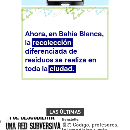
LAS ÚLTIMAS
Newsletter
📄⚖️ Código, profesores,
telemedicina y más