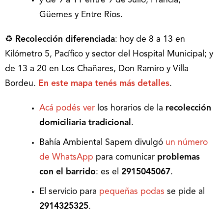
y de 9 a 11 entre 9 de Julio, Francia,
Güemes y Entre Ríos.
♻
Recolección diferenciada
: hoy de 8 a 13 en
Kilómetro 5, Pacífico y sector del Hospital Municipal; y
de 13 a 20 en Los Chañares, Don Ramiro y Villa
Bordeu.
En este mapa tenés más detalles
.
Acá podés ver
los horarios de la
recolección
domiciliaria tradicional
.
Bahía Ambiental Sapem divulgó
un número
de WhatsApp
para comunicar
problemas
con el barrido
: es el
2915045067
.
El servicio para
pequeñas podas
se pide al
2914325325
.