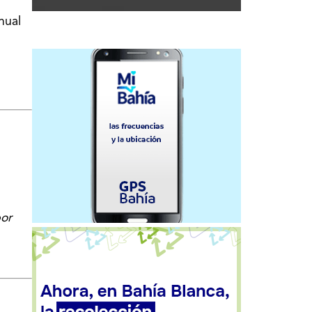
anual
por