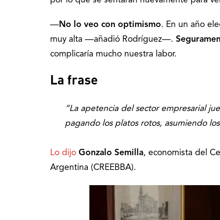
por lo que se sentarán nuevamente para ve
—
No lo veo con optimismo
. En un año ele
muy alta —añadió Rodríguez—.
Segurament
complicaría mucho nuestra labor.
La frase
“La apetencia del sector empresarial j
pagando los platos rotos, asumiendo lo
Lo dijo
Gonzalo Semilla
, economista del C
Argentina (CREEBBA).