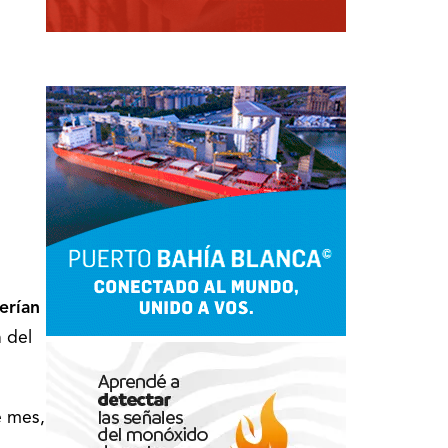
erían
 del
e mes,