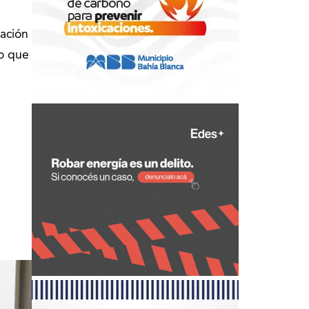
lación
lo que