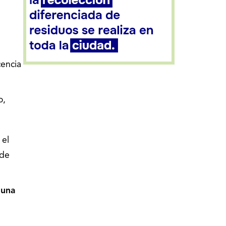
cencia
o,
n
el
 de
 una