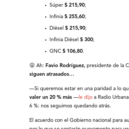
Súper
$ 215,90
;
Infinia
$ 255,60
;
Diésel
$ 215,90
;
Infinia Diésel
$ 300
;
GNC
$ 106,80
.
😲 Ah:
Favio Rodríguez,
presidente de la C
siguen atrasados…
—Si queremos estar en una paridad a lo q
valer un 20 % más
—
le dijo
a Radio Urbana
6 %: nos seguimos quedando atrás.
El acuerdo con el Gobierno nacional para a