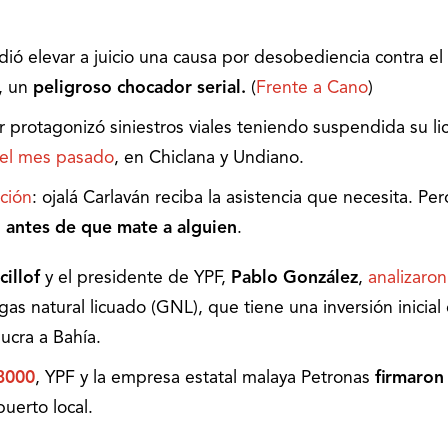
dió elevar a juicio una causa por desobediencia contra el
, un
peligroso chocador serial.
(
Frente a Cano
)
 protagonizó siniestros viales teniendo suspendida su li
 el mes pasado
, en Chiclana y Undiano.
ción
: ojalá Carlaván reciba la asistencia que necesita. Per
n antes de que mate a alguien
.
cillof
y el presidente de YPF,
Pablo González
,
analizaro
as natural licuado (GNL), que tiene una inversión inicial
lucra a Bahía.
8000
, YPF y la empresa estatal malaya Petronas
firmaron
uerto local.