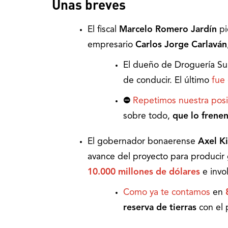
Unas breves
El fiscal
Marcelo Romero Jardín
pi
empresario
Carlos Jorge Carlaván
El dueño de Droguería Sur
de conducir. El último
fue
⛔️
Repetimos nuestra posi
sobre todo,
que lo frene
El gobernador bonaerense
Axel Ki
avance del proyecto para producir g
10.000 millones de dólares
e invo
Como ya te contamos
en
reserva de tierras
con el p