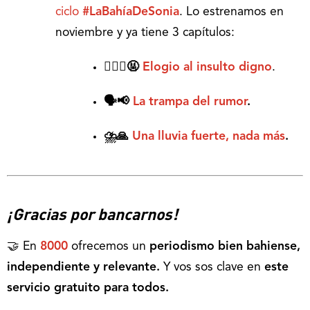
ciclo
#LaBahíaDeSonia
. Lo estrenamos en
noviembre y ya tiene 3 capítulos:
💁🏼‍♀️🤬
Elogio al insulto digno
.
🗣📢
La trampa del rumor
.
⛈🙏
Una lluvia fuerte, nada más
.
¡Gracias por bancarnos!
🤝 En
8000
ofrecemos un
periodismo bien bahiense,
independiente y relevante.
Y vos sos clave en
este
servicio gratuito para todos.