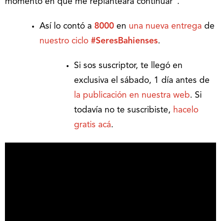
momento en que me replanteara continuar”.
Así lo contó a
8000
en
una nueva entrega
de
nuestro ciclo
#SeresBahienses
.
Si sos suscriptor, te llegó en
exclusiva el sábado, 1 día antes de
la publicación en nuestra web
. Si
todavía no te suscribiste,
hacelo
gratis acá
.