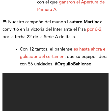
con el que
ganaron el Apertura de
Primera A
.
🥅 Nuestro campeón del mundo
Lautaro Martínez
convirtió en la victoria del Inter ante el Pisa
por 6-2
,
por la fecha 22 de la Serie A de Italia.
Con 12 tantos, el bahiense
es hasta ahora el
goleador del certamen
, que su equipo lidera
con 56 unidades.
#OrgulloBahiense