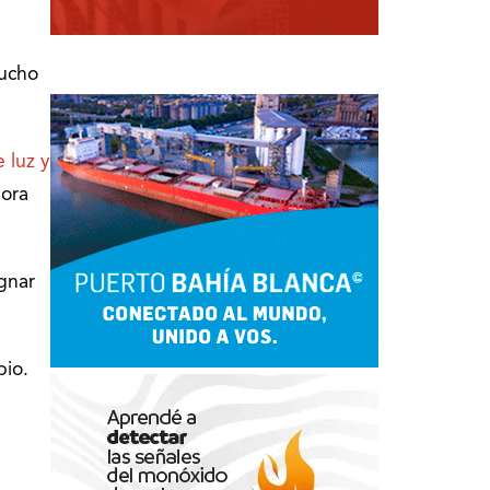
mucho
e luz y
hora
gnar
bio.