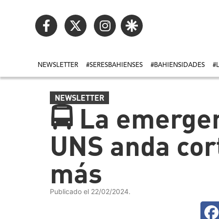
NEWSLETTER
#SERESBAHIENSES
#BAHIENSIDADES
#
NEWSLETTER
🚍 La emergen
UNS anda cort
más
Publicado el 22/02/2024.