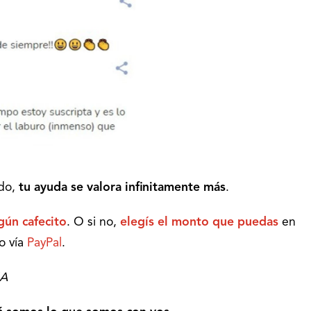
ado,
tu ayuda se valora infinitamente más
.
gún cafecito
. O si no,
elegís el monto que puedas
en
o vía
PayPal
.
IA