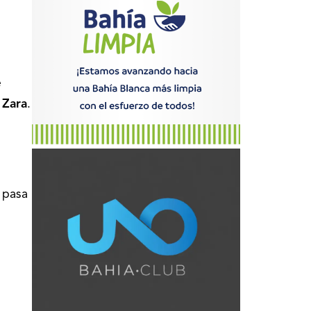
e
 Zara
.
 pasa