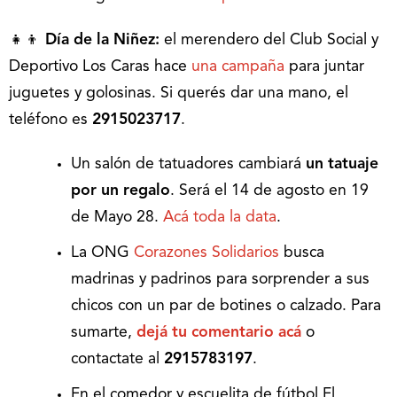
👧👦
Día de la Niñez:
el merendero del Club Social y
Deportivo Los Caras hace
una campaña
para juntar
juguetes y golosinas. Si querés dar una mano, el
teléfono es
2915023717
.
Un salón de tatuadores cambiará
un tatuaje
por un regalo
. Será el 14 de agosto en 19
de Mayo 28.
Acá toda la data
.
La ONG
Corazones Solidarios
busca
madrinas y padrinos para sorprender a sus
chicos con un par de botines o calzado. Para
sumarte,
dejá tu comentario acá
o
contactate al
2915783197
.
En el comedor y escuelita de fútbol El