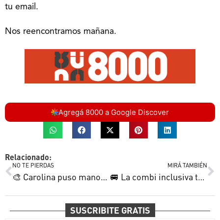
tu email.
Nos reencontramos mañana.
Agregá 8000 a Google Discover
Relacionado:
NO TE PIERDAS
MIRÁ TAMBIÉN
🎨 Carolina puso manos a la obra de arte | Nuestros gloriosos batazos | “Subió casi todo” y más
🚐 La combi inclusiva te lleva | Nadia diseña su sueño | Los pibes con los pies mojados y más
SUSCRIBITE GRATIS