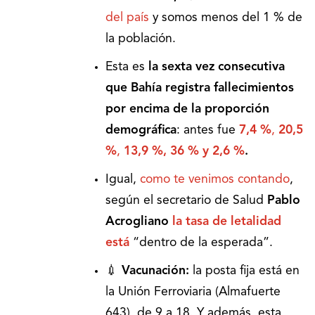
del país
y somos menos del 1 % de
la población.
Esta es
la sexta vez consecutiva
que Bahía registra fallecimientos
por encima de la proporción
demográfica
: antes fue
7,4 %
,
20,5
%
,
13,9 %, 36 % y 2,6 %
.
Igual,
como te venimos contando
,
según el secretario de Salud
Pablo
Acrogliano
la tasa de letalidad
está
“dentro de la esperada”.
💉
Vacunación:
la posta fija está en
la Unión Ferroviaria (Almafuerte
643), de 9 a 18. Y además, esta