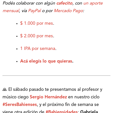
Podés colaborar con algún
cafecito
, con
un aporte
mensual
, vía
PayPal
o por
Mercado Pago
:
$ 1.000 por mes
.
$ 2.000 por mes
.
1 IPA por semana
.
Acá elegís lo que quieras
.
🙏 El sábado pasado te presentamos al profesor y
músico ciego
Sergio Hernández
en nuestro ciclo
#SeresBahienses
, y el próximo fin de semana se
viene otra edición de
#Bahiensidades
:
Gabriela