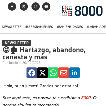
NEWSLETTER
#SERESBAHIENSES
#BAHIENSIDADES
#LABAHÍADE
NEWSLETTER
😡🏚️ Hartazgo, abandono,
canasta y más
Publicado el 20/02/2025.
¡Hola, buen jueves! Gracias por estar ahí.
Si te llegó esto, es porque te suscribiste a
8000
. O
porque alguien te recomendó.