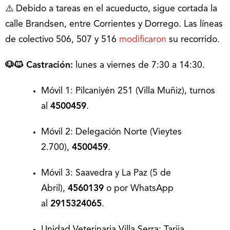
⚠️ Debido a tareas en el acueducto, sigue cortada la
calle Brandsen, entre Corrientes y Dorrego. Las líneas
de colectivo 506, 507 y 516
modificaron
su recorrido.
🐶🐱 Castración:
lunes a viernes de 7:30 a 14:30.
Móvil 1: Pilcaniyén 251 (Villa Muñiz), turnos
al
4500459
.
Móvil 2: Delegación Norte (Vieytes
2.700),
4500459
.
Móvil 3: Saavedra y La Paz (5 de
Abril),
4560139
o por WhatsApp
al
2915324065
.
Unidad Veterinaria Villa Serra: Tarija