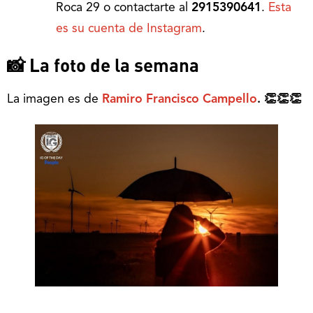
Roca 29 o contactarte al
2915390641
.
Esta
es su cuenta de Instagram
.
📸 La foto de la semana
La imagen es de
Ramiro Francisco Campello
. 👏👏👏