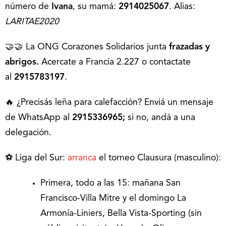
número de
Ivana
, su mamá:
2914025067
. Alias:
LARITAE2020
🤝🤝 La ONG Corazones Solidarios junta
frazadas y
abrigos.
Acercate a Francia 2.227 o contactate
al
2915783197
.
🔥 ¿Precisás leña para calefacción? Enviá un mensaje
de WhatsApp al
2915336965;
si no, andá a una
delegación.
⚽ Liga del Sur:
arranca
el torneo Clausura (masculino):
Primera, todo a las 15: mañana San
Francisco-Villa Mitre y el domingo La
Armonía-Liniers, Bella Vista-Sporting (sin