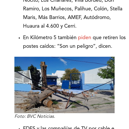
Nocito, Los Chañares, Villa Bordeu, Don
Ramiro, Los Muñecos, Palihue, Colón, Stella
Maris, Más Barrios, AMEF, Autódromo,
Huaura al 4.600 y Cerri.
En Kilómetro 5 también
piden
que retiren los
postes caídos: “Son un peligro”, dicen.
Foto: BVC Noticias.
EDES y las compañías de TV por cable e