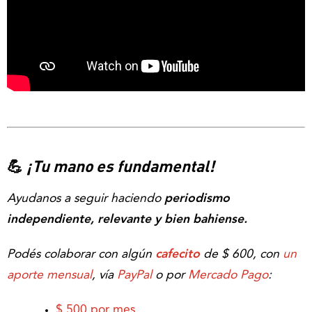
💪
¡Tu mano es fundamental!
Ayudanos a seguir haciendo
periodismo
independiente, relevante y bien bahiense.
Podés colaborar con algún
cafecito
de $ 600, con
un
aporte mensual
, vía
PayPal
o por
Mercado Pago
:
$ 500 por mes
.