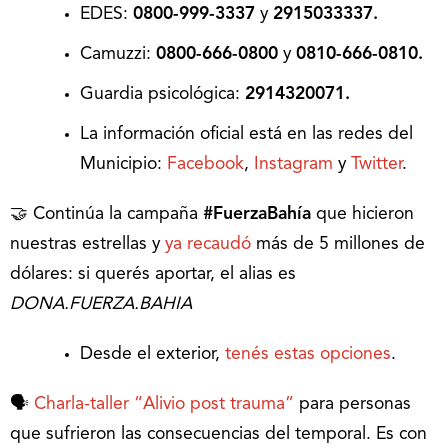
EDES:
0800-999-3337
y
2915033337.
Camuzzi:
0800-666-0800
y
0810-666-0810.
Guardia psicológica:
2914320071.
La información oficial está en las redes del
Municipio:
Facebook
,
Instagram
y
Twitter
.
🤝 Continúa la campaña
#FuerzaBahía
que hicieron
nuestras estrellas y
ya recaudó
más de 5 millones de
dólares: si querés aportar, el alias es
DONA.FUERZA.BAHIA
Desde el exterior,
tenés estas opciones
.
🗣️
Charla-taller “Alivio post trauma”
para personas
que sufrieron las consecuencias del temporal. Es con