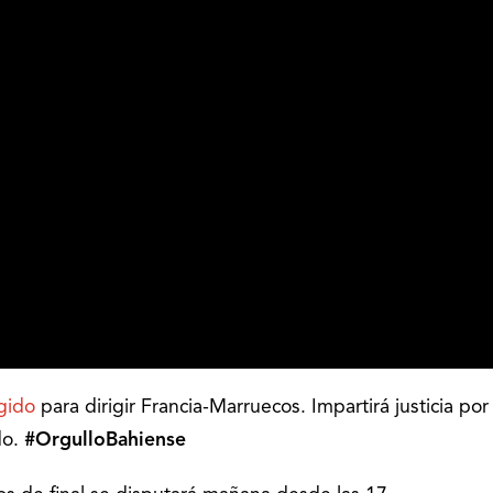
gido
para dirigir Francia-Marruecos. Impartirá justicia por
do.
#OrgulloBahiense