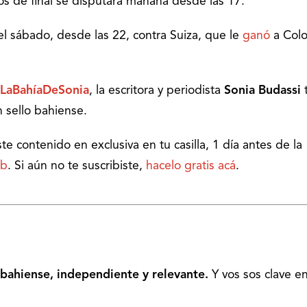
tos de final se disputará mañana desde las 17.
el sábado, desde las 22, contra Suiza, que le
ganó
a Col
LaBahíaDeSonia
, la escritora y periodista
Sonia Budassi
t
n sello bahiense.
este contenido en exclusiva en tu casilla, 1 día antes de la
eb
. Si aún no te suscribiste,
hacelo gratis acá
.
bahiense, independiente y relevante.
Y vos sos clave e