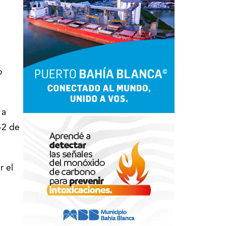
o
 a
-2 de
r el