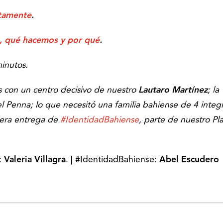
itamente
.
, qué hacemos y por qué
.
minutos.
s con un centro decisivo de nuestro
Lautaro Martínez
; la
 Penna; lo que necesitó una familia bahiense de 4 integ
rcera entrega de
#IdentidadBahiense
, parte de nuestro Pl
:
Valeria Villagra
.
|
#IdentidadBahiense:
Abel Escudero