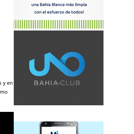
s y en
omo