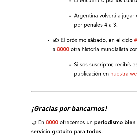
El encuentro por los cuar
Argentina volverá a jugar 
por penales 4 a 3.
✍️ El próximo sábado, en el ciclo
#
a
8000
otra historia mundialista co
Si sos suscriptor, recibís 
publicación en
nuestra w
¡Gracias por bancarnos!
🤝 En
8000
ofrecemos un
periodismo bien 
servicio gratuito para todos.