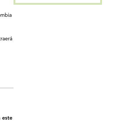
ombia
raerá
n
este