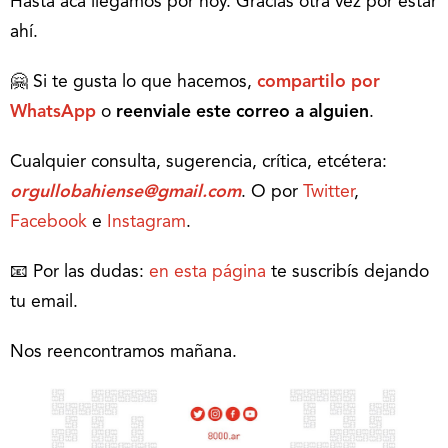
Hasta acá llegamos por hoy. Gracias otra vez por estar
ahí.
🤗 Si te gusta lo que hacemos,
compartilo por
WhatsApp
o
reenviale este correo a alguien
.
Cualquier consulta, sugerencia, crítica, etcétera:
orgullobahiense@gmail.com
. O por
Twitter
,
Facebook
e
Instagram
.
📧 Por las dudas:
en esta página
te suscribís dejando
tu email.
Nos reencontramos mañana.