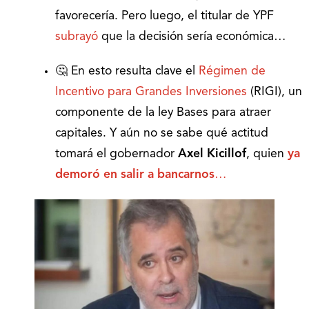
favorecería. Pero luego, el titular de YPF
subrayó
que la decisión sería económica…
🤔 En esto resulta clave el
Régimen de
Incentivo para Grandes Inversiones
(RIGI), un
componente de la ley Bases para atraer
capitales. Y aún no se sabe qué actitud
tomará el gobernador
Axel Kicillof
, quien
ya
demoró en salir a bancarnos
…