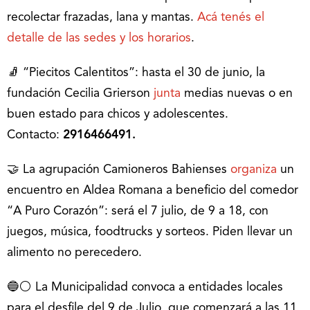
recolectar frazadas, lana y mantas.
Acá tenés el
detalle de las sedes y los horarios
.
🧦 “Piecitos Calentitos”: hasta el 30 de junio, la
fundación Cecilia Grierson
junta
medias nuevas o en
buen estado para chicos y adolescentes.
Contacto:
2916466491.
🤝 La agrupación Camioneros Bahienses
organiza
un
encuentro en Aldea Romana a beneficio del comedor
“A Puro Corazón”: será el 7 julio, de 9 a 18, con
juegos, música, foodtrucks y sorteos. Piden llevar un
alimento no perecedero.
🔵⚪️ La Municipalidad convoca a entidades locales
para el desfile del 9 de Julio, que comenzará a las 11