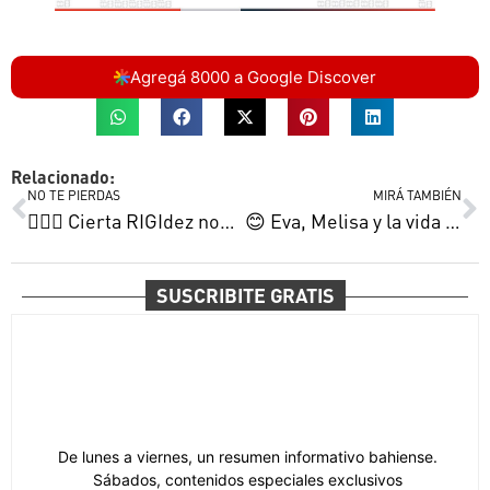
Agregá 8000 a Google Discover
Relacionado:
NO TE PIERDAS
MIRÁ TAMBIÉN
🤷🏼‍♂️ Cierta RIGIdez nos liquida | Dante mete su legado | Delfina es de Primera y más
😊 Eva, Melisa y la vida misma | La peleamos, aunque esperamos el apoyo del gobernador y más
SUSCRIBITE GRATIS