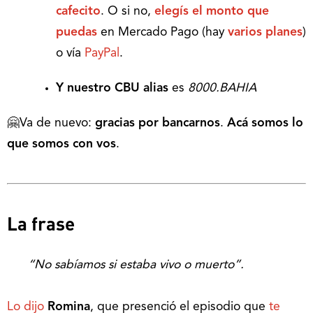
cafecito
. O si no,
elegís el monto que
puedas
en Mercado Pago (hay
varios planes
)
o vía
PayPal
.
Y nuestro CBU alias
es
8000.BAHIA
🤗Va de nuevo:
gracias por bancarnos
.
Acá somos lo
que somos con vos
.
La frase
“No sabíamos si estaba vivo o muerto”.
Lo dijo
Romina
, que presenció el episodio que
te