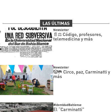
LAS ÚLTIMAS
Newsletter
📄⚖️ Código, profesores,
telemedicina y más
Newsletter
🤡🥅 Circo, paz, Carminatti y
más
#IdentidadBahiense
El “Carminatti”