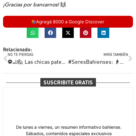
¡Gracias por bancarnos!
🙌
Agregá 8000 a Google Discover
Relacionado:
NO TE PIERDAS
MIRÁ TAMBIÉN
⚽️🦶🙋 Las chicas patean para adelante | Hablemos de celiaquía | El peso de nuestra industria petroquímica y más
#SeresBahienses: 👴🏷🖨 Hugo Kaiser, imprentero: el tipo de los tipos
SUSCRIBITE GRATIS