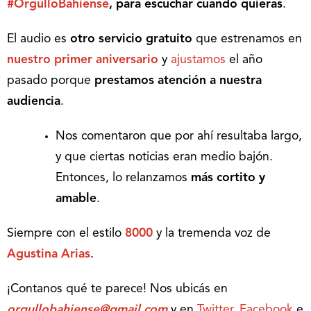
#OrgulloBahiense
,
para escuchar cuando quieras
.
El audio es
otro servicio gratuito
que estrenamos en
nuestro primer aniversario
y
ajustamos
el año
pasado porque
prestamos atención a nuestra
audiencia
.
Nos comentaron que por ahí resultaba largo,
y que ciertas noticias eran medio bajón.
Entonces, lo relanzamos
más cortito y
amable
.
Siempre con el estilo
8000
y la tremenda voz de
Agustina Arias
.
¡Contanos qué te parece! Nos ubicás en
orgullobahiense@gmail.com
y en
Twitter
,
Facebook
e