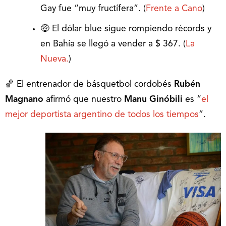
Gay fue “muy fructífera”. (
Frente a Cano
)
🤑 El dólar blue sigue rompiendo récords y
en Bahía se llegó a vender a $ 367. (
La
Nueva.
)
🏀 El entrenador de básquetbol cordobés
Rubén
Magnano
afirmó que nuestro
Manu Ginóbili
es “
el
mejor deportista argentino de todos los tiempos
”.