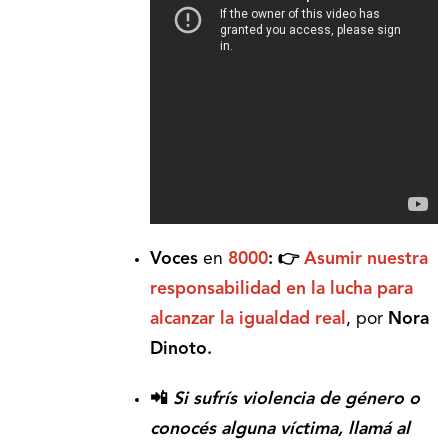
Voces
en
8000
: 👉
Asumir nuestra
responsabilidad en la lucha para
alcanzar la igualdad real
, por
Nora
Dinoto.
📲
Si sufrís violencia de género o
conocés alguna víctima, llamá al