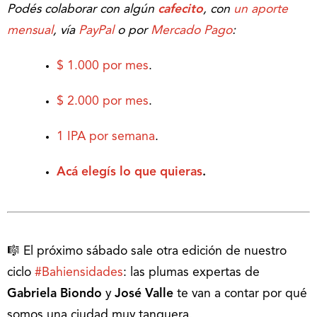
Podés colaborar con algún
cafecito
, con
un aporte
mensual
, vía
PayPal
o por
Mercado Pago
:
$ 1.000 por mes
.
$ 2.000 por mes
.
1 IPA por semana
.
Acá elegís lo que quieras
.
🎼 El próximo sábado sale otra edición de nuestro
ciclo
#Bahiensidades
: las plumas expertas de
Gabriela Biondo
y
José Valle
te van a contar por qué
somos una ciudad muy tanguera.