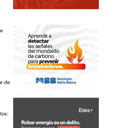
e
te de
tos: