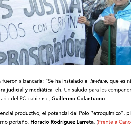
 fueron a bancarla: “Se ha instalado el
lawfare
, que es n
a judicial y mediática
, eh. Un saludo para los compañe
tario del PC bahiense,
Guillermo Colantuono
.
ncial productivo, el potencial del Polo Petroquímico”, p
erno porteño,
Horacio Rodríguez Larreta
. (
Frente a Cano