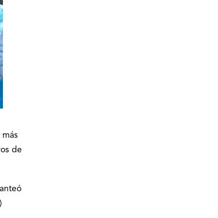
i más
ros de
lanteó
)