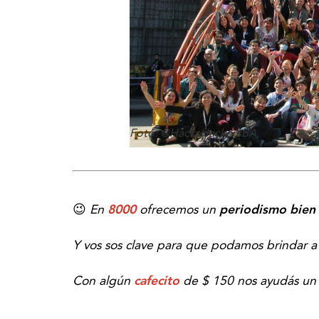
Foto: @HacksHackersBA.
😉
En
8000
ofrecemos un
periodismo bien 
Y vos sos clave para que podamos brindar 
Con algún
cafecito
de $ 150 nos ayudás un 