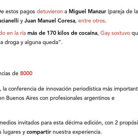
 De estos pagos
detuvieron
a
Miguel Manzur
(pareja de la
cianelli
y
Juan Manuel Coresa
,
entre otros
.
do en la ría
más de 170 kilos de cocaína
,
Gay sostuvo
qu
a droga y alguna queda”.
encias de
8000
, la conferencia de innovación periodística más importan
 en Buenos Aires con profesionales argentinos e
 medios invitados para esta décima edición, con 2 propósi
s lugares y
compartir
nuestra experiencia.