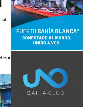
 tal
rles a