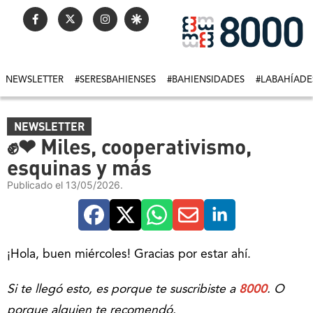
NEWSLETTER
#SERESBAHIENSES
#BAHIENSIDADES
#LABAHÍADE
NEWSLETTER
✊❤ Miles, cooperativismo,
esquinas y más
Publicado el 13/05/2026.
¡Hola, buen miércoles! Gracias por estar ahí.
Si te llegó esto, es porque te suscribiste a
8000
. O
porque alguien te recomendó.