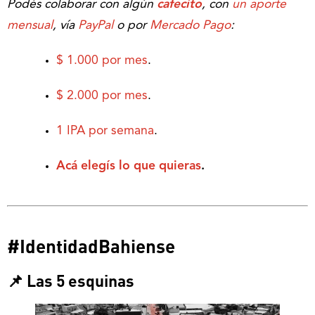
Podés colaborar con algún
cafecito
, con
un aporte
mensual
, vía
PayPal
o por
Mercado Pago
:
$ 1.000 por mes
.
$ 2.000 por mes
.
1 IPA por semana
.
Acá elegís lo que quieras
.
#IdentidadBahiense
📌 Las 5 esquinas