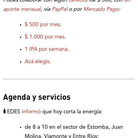
Podés colaborar con algún
cafecito
de $ 300, con
un
aporte mensual
, vía
PayPal
o por
Mercado Pago
:
$ 500 por mes
.
$ 1.000 por mes
.
1 IPA por semana
.
Acá elegís
.
Agenda y servicios
🕯
EDES
informó
que hoy corta la energía:
de 8 a 10 en el sector de Estomba, Juan
Molina, Viamonte y Entre Ríos;