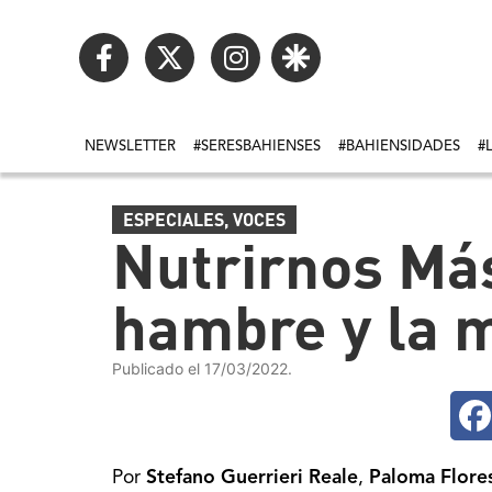
NEWSLETTER
#SERESBAHIENSES
#BAHIENSIDADES
#
ESPECIALES
,
VOCES
Nutrirnos Más
hambre y la m
Publicado el 17/03/2022.
Por
Stefano Guerrieri Reale
,
Paloma Flore