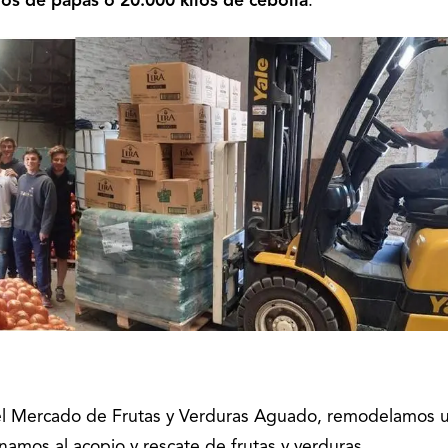
os de papas o 20.000 kilos de cebolla
.
del Mercado de Frutas y Verduras Aguado, remodelamos 
amos al acopio y rescate de frutas y verduras.