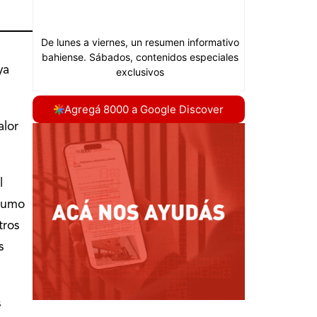
ya
Agregá 8000 a Google Discover
alor
l
nsumo
tros
s
s