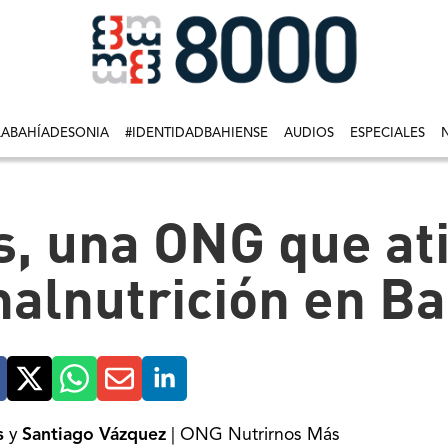
LABAHÍADESONIA
#IDENTIDADBAHIENSE
AUDIOS
ESPECIALES
, una ONG que at
alnutrición en Ba
s
y
Santiago Vázquez
| ONG Nutrirnos Más