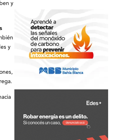
iben y
s
ambién
es y
ones,
trega.
hacia