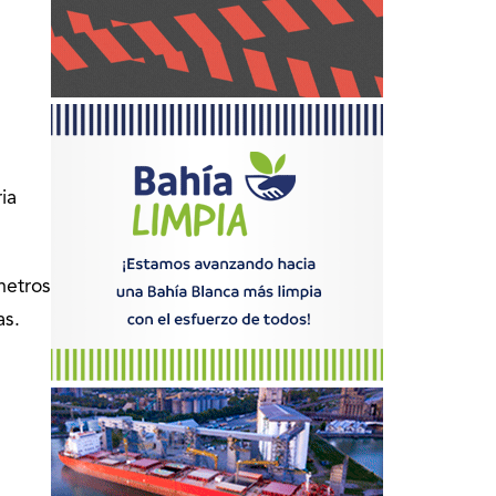
ia
metros
as.