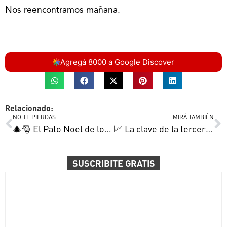
Nos reencontramos mañana.
Agregá 8000 a Google Discover
Relacionado:
NO TE PIERDAS
MIRÁ TAMBIÉN
🎄🎅 El Pato Noel de los barrios, la Navidad bajo controles, la garganta poderosa de Abel y más
📈 La clave de la tercera ola, el spray anticoronavirus de Verónica, Olimpo hace escuela y más
SUSCRIBITE GRATIS