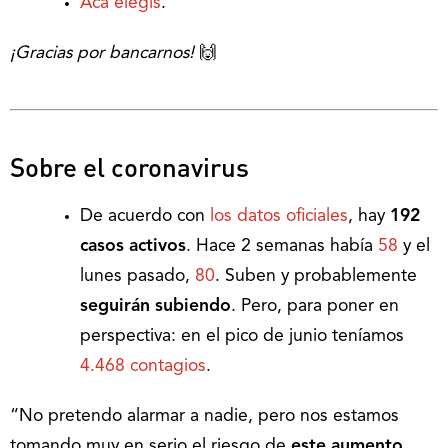
Acá elegís
.
¡Gracias por bancarnos!
🙌
Sobre el coronavirus
De acuerdo con
los datos oficiales
, hay
192
casos activos
. Hace 2 semanas había
58
y el
lunes pasado,
80
. Suben y probablemente
seguirán subiendo
. Pero, para poner en
perspectiva: en el pico de junio teníamos
4.468 contagios
.
“No pretendo alarmar a nadie, pero nos estamos
tomando muy en serio el riesgo de
este aumento