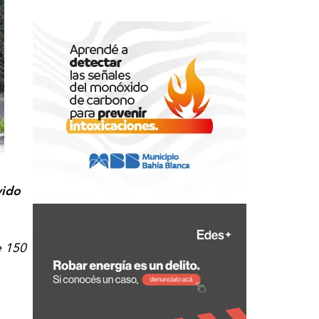
vido
e 150