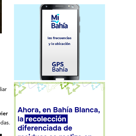
iar
vier
udas.