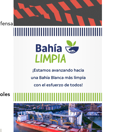
efensa
oles