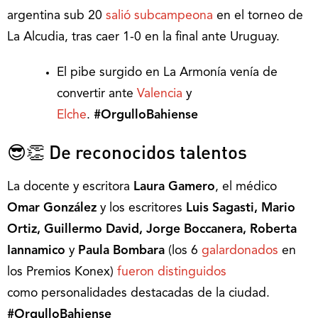
argentina sub 20
salió subcampeona
en el torneo de
La Alcudia, tras caer 1-0 en la final ante Uruguay.
El pibe surgido en La Armonía venía de
convertir ante
Valencia
y
Elche
.
#OrgulloBahiense
😎👏 De reconocidos talentos
La docente y escritora
Laura Gamero
, el médico
Omar González
y los escritores
Luis Sagasti, Mario
Ortiz, Guillermo David, Jorge Boccanera, Roberta
Iannamico
y
Paula Bombara
(los 6
galardonados
en
los Premios Konex)
fueron distinguidos
como personalidades destacadas de la ciudad.
#OrgulloBahiense